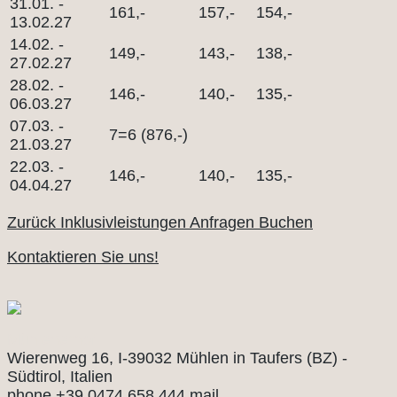
31.01. -
161,-
157,-
154,-
13.02.27
14.02. -
149,-
143,-
138,-
27.02.27
28.02. -
146,-
140,-
135,-
06.03.27
07.03. -
7=6 (876,-)
21.03.27
22.03. -
146,-
140,-
135,-
04.04.27
Zurück
Inklusivleistungen
Anfragen
Buchen
Kontaktieren Sie uns!
Mühlenerhof
Wierenweg 16, I-39032 Mühlen in Taufers (BZ) -
Südtirol, Italien
phone
+39 0474 658 444
mail