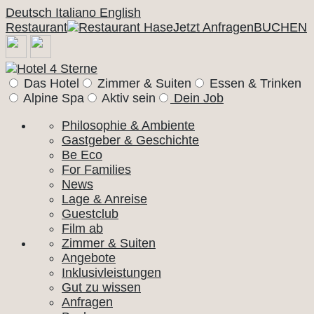
Deutsch
Italiano
English
Restaurant
Jetzt Anfragen
BUCHEN
Das Hotel
Zimmer & Suiten
Essen & Trinken
Alpine Spa
Aktiv sein
Dein Job
Philosophie & Ambiente
Gastgeber & Geschichte
Be Eco
For Families
News
Lage & Anreise
Guestclub
Film ab
Zimmer & Suiten
Angebote
Inklusivleistungen
Gut zu wissen
Anfragen