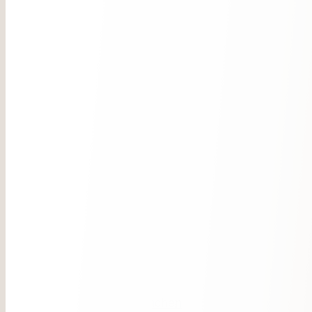
Zimmer & Suiten
Angebote
Inklusivleistungen
Gut zu wissen
Anfragen
Buchen
Essen & Trinken
Kulinarik
Pizzeria & Restaurant Hase
Alpine Spa
Treatments
Sauna
Indoor Pool
Yoga
Aktiv sein
Aktiv Mountain
Sommer
Winter
Action & Families
Dein Job
Angebote
Jetzt Anfragen
Buchen