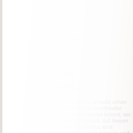
Zurück
Weiter
Es sind die
Begegnungen
mit Menschen...
…die das Leben lebenswert machen. schreibt schon
vor über 200 Jahren der französische Schriftsteller
Maupassant. Ein Lächeln, das von Herzen kommt, ein
aufmerksamer Gruß, ein gutes Gespräch. Auf Reisen
und wertvollen Erfahrungen im Tourismus lernt