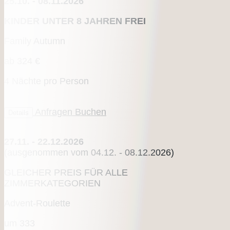
25.10. - 08.11.2026
KINDER UNTER 8 JAHREN FREI
Family Autumn
ab
324 €
4 Nächte pro Person
Anfragen
Buchen
Details
27.11. - 22.12.2026
(ausgenommen vom 04.12. - 08.12.2026)
GLEICHER PREIS FÜR ALLE
ZIMMERKATEGORIEN
Advent-Roulette
um
333