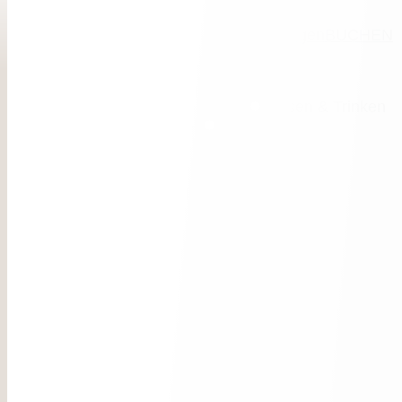
Deutsch
Italiano
English
Restaurant
Jetzt Anfragen
BUCHEN
Das Hotel
Zimmer & Suiten
Essen & Trinken
Alpine Spa
Aktiv sein
Dein Job
Philosophie & Ambiente
Gastgeber & Geschichte
Be Eco
For Families
News
Lage & Anreise
Guestclub
Film ab
Zimmer & Suiten
Angebote
Inklusivleistungen
Gut zu wissen
Anfragen