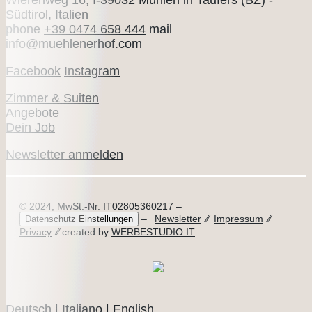
Südtirol, Italien
phone
+39 0474 658 444
mail
info@muehlenerhof.com
Facebook
Instagram
Zimmer & Suiten
Angebote
Dein Job
Newsletter anmelden
© 2024, MwSt.-Nr. IT02805360217 –
–
Newsletter
⁄⁄
Impressum
⁄⁄
Datenschutz Einstellungen
Privacy
⁄⁄ created by
WERBESTUDIO.IT
Deutsch
|
Italiano
|
English