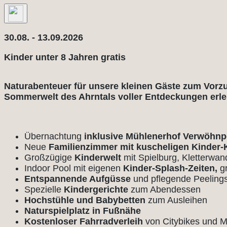
30.08. - 13.09.2026
Kinder unter 8 Jahren gratis
Naturabenteuer für unsere kleinen Gäste zum Vorz
Sommerwelt des Ahrntals voller Entdeckungen erle
Übernachtung
inklusive Mühlenerhof Verwöhn
Neue
Familienzimmer mit kuscheligen Kinder-
Großzügige
Kinderwelt
mit Spielburg, Kletterwa
Indoor Pool mit eigenen
Kinder-Splash-Zeiten,
gr
Entspannende Aufgüsse
und pflegende Peelin
Spezielle
Kindergerichte
zum Abendessen
Hochstühle und Babybetten
zum Ausleihen
Naturspielplatz in Fußnähe
Kostenloser Fahrradverleih
von Citybikes und 