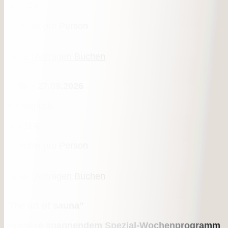
ab
324 €
3 Nächte pro Person
Anfragen
Buchen
Details
13.09. - 27.09.2026
Herbstglück
ab
324 €
3 Nächte pro Person
Anfragen
Buchen
Details
"The art of sauna"
inklusive spannendem Spezial-Wochenprogramm