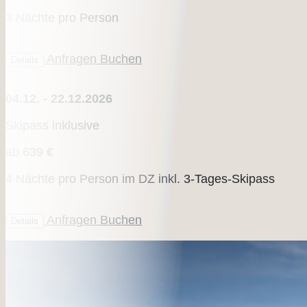
3 Nächte pro Person
Anfragen
Buchen
Details
04.12. - 22.12.2026
Skipass inklusive
ab
639 €
4 Nächte pro Person im DZ inkl. 3-Tages-Skipass
Anfragen
Buchen
Details