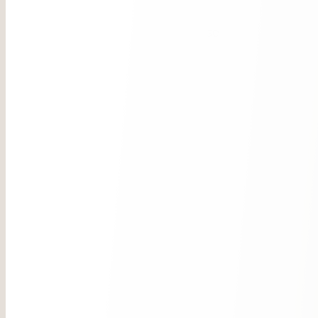
Buchen
Kulinarik
Pizzeria & Restaurant Hase
Treatments
Sauna
Indoor Pool
Yoga
Aktiv Mountain
Sommer
Winter
Action & Families
Das Hotel
Philosophie & Ambiente
Gastgeber & Geschichte
Be Eco
For Families
News
Lage & Anreise
Guestclub
Film ab
Zimmer & Suiten