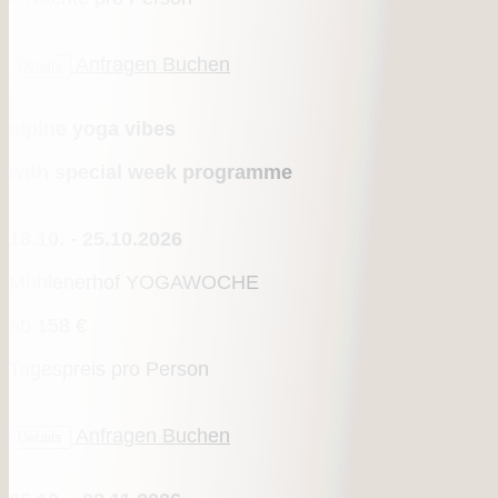
Anfragen
Buchen
Details
alpine yoga vibes
with special week programme
18.10. - 25.10.2026
Mühlenerhof YOGAWOCHE
ab
158 €
Tagespreis pro Person
Anfragen
Buchen
Details