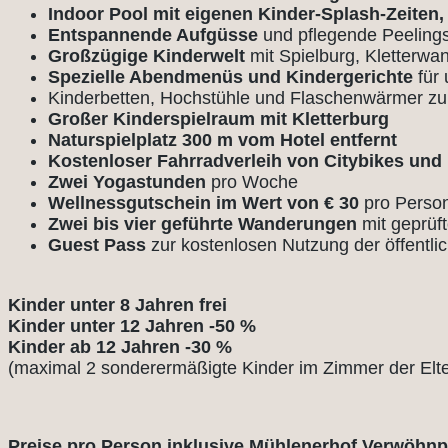
Indoor Pool mit eigenen Kinder-Splash-Zeiten
Entspannende Aufgüsse
und pflegende Peeling
Großzügige Kinderwelt
mit Spielburg, Kletterwa
Spezielle Abendmenüs und Kindergerichte
für 
Kinderbetten, Hochstühle und Flaschenwärmer z
Großer Kinderspielraum mit Kletterburg
Naturspielplatz 300 m vom Hotel entfernt
Kostenloser Fahrradverleih von Citybikes un
Zwei Yogastunden
pro Woche
Wellnessgutschein im Wert von € 30
pro Perso
Zwei bis vier geführte Wanderungen
mit geprüf
Guest Pass
zur kostenlosen Nutzung der öffentli
Kinder unter 8 Jahren frei
Kinder unter 12 Jahren -50 %
Kinder ab 12 Jahren -30 %
(maximal 2 sonderermäßigte Kinder im Zimmer der Elte
Preise pro Person inklusive Mühlenerhof Verwöhnp