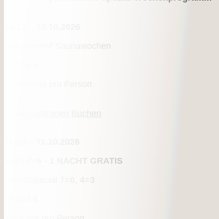
04.10. - 18.10.2026
Mühlenerhof Saunawochen
ab
108 €
Tagespreis pro Person
Anfragen
Buchen
Details
11.10. - 31.10.2026
4=3 | 7=6 - 1 NACHT GRATIS
Herbstspecial 7=6, 4=3
ab
324 €
4 Nächte pro Person