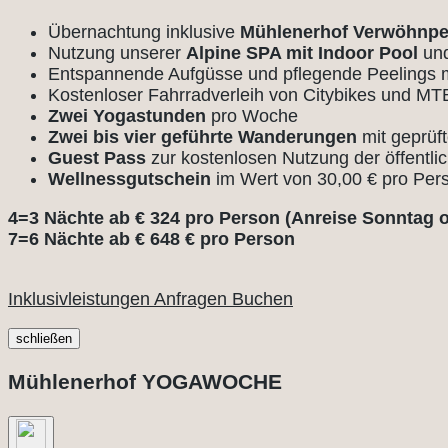
Übernachtung inklusive
Mühlenerhof Verwöhnpe
Nutzung unserer
Alpine SPA mit Indoor Pool
und
Entspannende Aufgüsse und pflegende Peelings
Kostenloser Fahrradverleih von Citybikes und MT
Zwei Yogastunden
pro Woche
Zwei bis vier geführte Wanderungen
mit geprüf
Guest Pass
zur kostenlosen Nutzung der öffentli
Wellnessgutschein
im Wert von 30,00 € pro Pe
4=3 Nächte ab € 324 pro Person (Anreise Sonntag 
7=6 Nächte ab € 648 € pro Person
Inklusivleistungen
Anfragen
Buchen
schließen
Mühlenerhof YOGAWOCHE