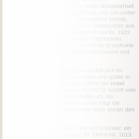
Gastgeberfamilie Eppacher im Hotel Mühlenerhof
.
Die Geschichte des Hauses geht noch viel, viel weiter
zurück. Um die Mitte des 18. Jahrhunderts betrieb
Martin Hofer eine Bäckerei im Haus Unterluckner aus
welchem im Jahr 1852 ein Gastbetrieb wurde. 1922
verkauft der damalige Besitzer das Unterluckner,
sogenannte „Alte Bäcknhaus“, erwirbt die Brandruine
des vor einem Jahr abgebrannten Haashauses und
baut es neu auf.
Der Name des neuen Gasthofes wandelt sich im
Laufe der Jahre von Haaswirt in Hase und später in
Mühlenerhof. Familie Eppacher erwirbt das
Hotel
Mühlenerhof
1986 und baut es Schritt für Schritt vom
Dorfgasthaus zum Viersternehotel
um. Als
Statement an die Wurzeln des Hauses trägt die
hauseigene
Pizzeria & Restaurant
heute wieder den
Namen Hase.
Schon im Jugendalter arbeiten die sechs Kinder, ein
Sohn und fünf Töchter, im Hotel der Eltern mit, 2013