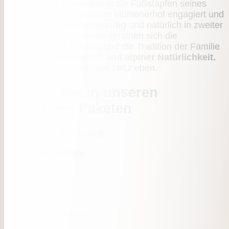
tritt
Christian Eppacher
in die Fußstapfen seines
Vaters Josef und führt den Mühlenerhof engagiert und
visionär, aber bodenständig
und natürlich in zweiter
Generation weiter. Heute vereinen sich die
Geschichte des Hauses und die Tradition der Familie
mit
lässiger Innovation und alpiner Natürlichkeit.
Zu einem Lieblingsort seit 1852 eben.
Stöbern Sie in unseren
attraktiven Paketen
Angebote für den Urlaub
26.07. - 08.08.2026
Bergsommer
ab
390 €
3 Nächte pro Person