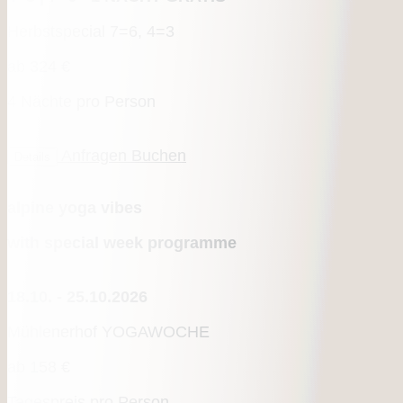
Herbstspecial 7=6, 4=3
ab
324 €
4 Nächte pro Person
Anfragen
Buchen
Details
alpine yoga vibes
with special week programme
18.10. - 25.10.2026
Mühlenerhof YOGAWOCHE
ab
158 €
Tagespreis pro Person