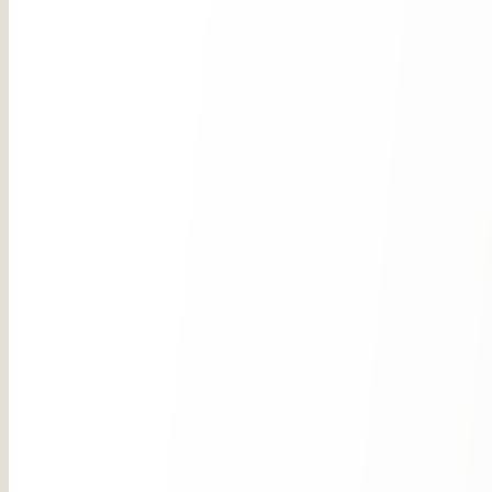
Buchen
Kulinarik
Pizzeria & Restaurant Hase
Treatments
Sauna
Indoor Pool
Yoga
Aktiv Mountain
Sommer
Winter
Action & Families
Das Hotel
Philosophie & Ambiente
Gastgeber & Geschichte
Be Eco
For Families
News
Lage & Anreise
Guestclub
Film ab
Zimmer & Suiten