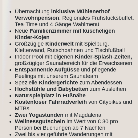
Übernachtung
inklusive Mühlenerhof
Verwöhnpension
: Regionales Frühstücksbuffet,
Tea-Time und 4 Gänge-Wahlmenü
Neue
Familienzimmer mit kuscheligen
Kinder-Kojen
Großzügige
Kinderwelt
mit Spielburg,
Kletterwand, Rutschbahnen und Tischfußball
Indoor Pool mit eigenen
Kinder-Splash-Zeiten,
großzügiger Saunabereich für die Erwachsenen
Entspannende Aufgüsse
und pflegende
Peelings mit unserem Saunateam
Spezielle
Kindergerichte
zum Abendessen
Hochstühle und Babybetten
zum Ausleihen
Naturspielplatz in Fußnähe
Kostenloser Fahrradverleih
von Citybikes und
MTBs
Zwei Yogastunden
mit Magdalena
Wellnessgutschein
im Wert von € 30 pro
Person bei Buchungen ab 7 Nächten
Zwei bis vier geführte Wanderungen mit