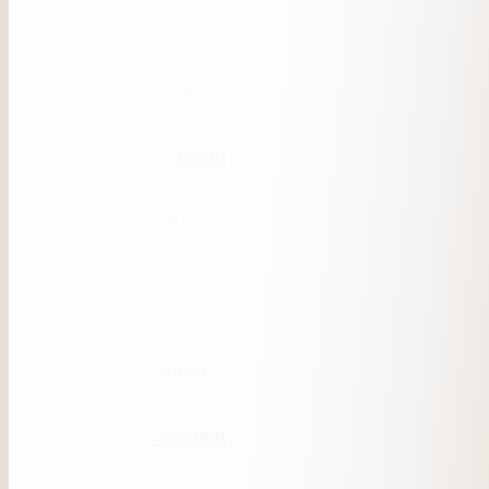
Bergsommer
ab
390 €
3 Nächte pro Person
Anfragen
Buchen
Details
08.08. - 30.08.2026
Hochsommer
ab
130 €
Tagespreis pro Person
Anfragen
Buchen
Details