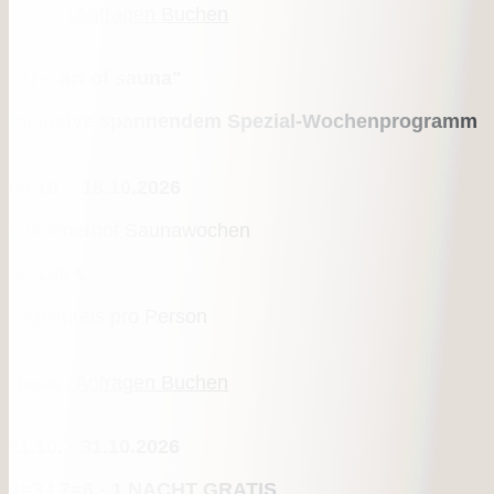
Anfragen
Buchen
Details
"The art of sauna"
inklusive spannendem Spezial-Wochenprogramm
04.10. - 18.10.2026
Mühlenerhof Saunawochen
ab
108 €
Tagespreis pro Person
Anfragen
Buchen
Details
11.10. - 31.10.2026
4=3 | 7=6 - 1 NACHT GRATIS