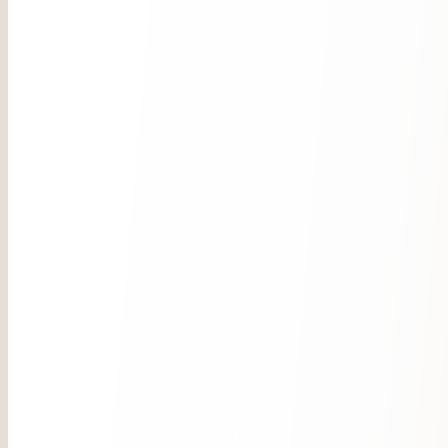
Zimmer & Suiten
Angebote
Inklusivleistungen
Gut zu wissen
Anfragen
Buchen
Essen & Trinken
Kulinarik
Pizzeria & Restaurant Hase
Alpine Spa
Treatments
Sauna
Indoor Pool
Yoga
Aktiv sein
Aktiv Mountain
Sommer
Winter
Action & Families
Dein Job
Angebote
Jetzt Anfragen
Buchen