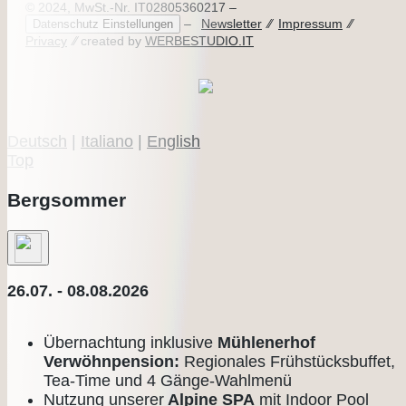
© 2024, MwSt.-Nr. IT02805360217 –
–
Newsletter
⁄⁄
Impressum
⁄⁄
Datenschutz Einstellungen
Privacy
⁄⁄ created by
WERBESTUDIO.IT
Deutsch
|
Italiano
|
English
Top
Bergsommer
26.07. - 08.08.2026
Übernachtung inklusive
Mühlenerhof
Verwöhnpension:
Regionales Frühstücksbuffet,
Tea-Time und 4 Gänge-Wahlmenü
Nutzung unserer
Alpine SPA
mit Indoor Pool