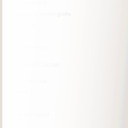
30.08. - 13.09.2026
Kinder unter 8 Jahren gratis
KIDS SPECIAL
ab
324 €
3 Nächte pro Person
Anfragen
Buchen
Details
13.09. - 27.09.2026
Herbstglück
ab
324 €
3 Nächte pro Person