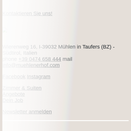
Kontaktieren Sie uns!
Mühlenerhof
Wierenweg 16, I-39032 Mühlen in Taufers (BZ) -
Südtirol, Italien
phone
+39 0474 658 444
mail
info@muehlenerhof.com
Facebook
Instagram
Zimmer & Suiten
Angebote
Dein Job
Newsletter anmelden