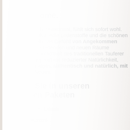
Come in
and feel home.
Wer bei der Tür hereinkommt, fühlt sich sofort wohl.
Das alpine Mobiliar, edle Lodenstoffe und die schönen
Bücher vermitteln das
Gefühl von Angekommen
Sein
. Unsere bestehenden und neuen Räume
strahlen die Gemütlichkeit des traditionellen Tauferer
Ahrntals aus, gepaart mit reduzierter Natürlichkeit,
bodenständig alpin, authentisch und natürlich, mit
viel Platz für Neues.
Stöbern Sie in unseren
attraktiven Paketen
Angebote für den Urlaub
26.07. - 08.08.2026