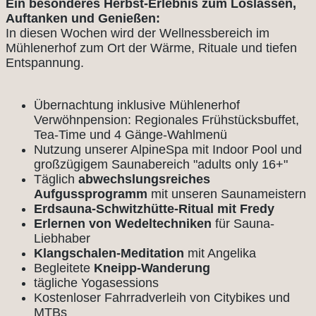
Ein besonderes Herbst-Erlebnis zum Loslassen,
Auftanken und Genießen:
In diesen Wochen wird der Wellnessbereich im
Mühlenerhof zum Ort der Wärme, Rituale und tiefen
Entspannung.
Übernachtung inklusive Mühlenerhof
Verwöhnpension: Regionales Frühstücksbuffet,
Tea-Time und 4 Gänge-Wahlmenü
Nutzung unserer AlpineSpa mit Indoor Pool und
großzügigem Saunabereich "adults only 16+"
Täglich
abwechslungsreiches
Aufgussprogramm
mit unseren Saunameistern
Erdsauna-Schwitzhütte-Ritual mit Fredy
Erlernen von Wedeltechniken
für Sauna-
Liebhaber
Klangschalen-Meditation
mit Angelika
Begleitete
Kneipp-Wanderung
tägliche Yogasessions
Kostenloser Fahrradverleih von Citybikes und
MTBs