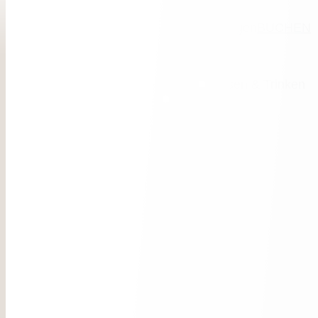
Deutsch
Italiano
English
Restaurant
Jetzt Anfragen
BUCHEN
Das Hotel
Zimmer & Suiten
Essen & Trinken
Alpine Spa
Aktiv sein
Dein Job
Philosophie & Ambiente
Gastgeber & Geschichte
Be Eco
For Families
News
Lage & Anreise
Guestclub
Film ab
Zimmer & Suiten
Angebote
Inklusivleistungen
Gut zu wissen
Anfragen