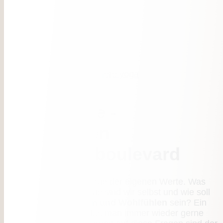
Zurück
Weiter
Philosophie -
Willkommen
am Wierenboulevard
Philosophie ist eine Frage der eigenen Werte. Was
liegt uns am Herzen, wie sind wir selbst und wie soll
ein
Hotel zum Erholen und Wohlfühlen
sein? Ein
Urlaubszuhause
, in das man immer wieder gerne