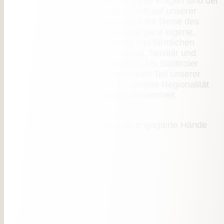
zurückkehrt? Die Antworten auf diese Fragen sind der
erste und vielleicht wichtigste Schritt auf unserer
neuen Reise. Es geht nicht nur um die Reise des
Mühlenerhofs
, nein, es ist unsere ganz eigene,
individuelle Lebensreise. Fernab von förmlichen
Gehabe mögen wir es locker-lässig, familiär und
herzlich, authentisch und natürlich. Als Südtiroler
Gastwirte ist alpine Bodenständigkeit Teil unserer
DNA:
„Alpine Home“
steht für gelebte Regionalität
gepaart mit innovativer Aufgeschlossenheit.
Familie Christian Eppacher & 60 engagierte Hände
des Mühlenerhof-Teams