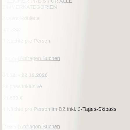
GLEICHER PREIS FÜR ALLE
ZIMMERKATEGORIEN
Advent-Roulette
um
333
3 Nächte pro Person
Anfragen
Buchen
Details
04.12. - 22.12.2026
Skipass inklusive
ab
639 €
4 Nächte pro Person im DZ inkl. 3-Tages-Skipass
Anfragen
Buchen
Details