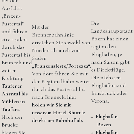
bei der
Ausfahrt
„Brixen-
Die
Pustertal"
Mit der
Landeshauptstadt
und fahren
Brennerbahnlinie
Bozen hat einen
circa 40km
erreichen Sie sowohl von
regionalen
durch das
Norden als auch von
Flughafen, je
Pustertal bis
Süden
nach Saison gibt
Bruneck und
„Franzensfeste/Fortezza“
.
es Direktflüge.
weiter
Von dort fahren Sie mit
Die nächsten
Richtung
der Regionalbahn weiter
Flughäfen sind
Tauferer
durch das Pustertal bis
Innsbruck oder
Ahrntal bis
nach Bruneck,
hier
Verona.
Mühlen in
holen wir Sie mit
Taufers
.
unserem Hotel-Shuttle
Flughafen
Nach der
direkt am Bahnhof ab.
Bozen
Brücke
Flughafen
biegen Sie