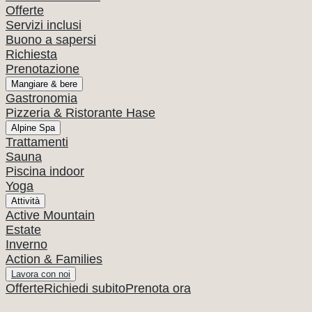
Offerte
Servizi inclusi
Buono a sapersi
Richiesta
Prenotazione
Mangiare & bere
Gastronomia
Pizzeria & Ristorante Hase
Alpine Spa
Trattamenti
Sauna
Piscina indoor
Yoga
Attività
Active Mountain
Estate
Inverno
Action & Families
Lavora con noi
Offerte
Richiedi subito
Prenota ora