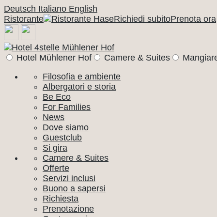
Deutsch
Italiano
English
Ristorante
Richiedi subito
Prenota ora
Hotel Mühlener Hof
Camere & Suites
Mangiare
Filosofia e ambiente
Albergatori e storia
Be Eco
For Families
News
Dove siamo
Guestclub
Si gira
Camere & Suites
Offerte
Servizi inclusi
Buono a sapersi
Richiesta
Prenotazione